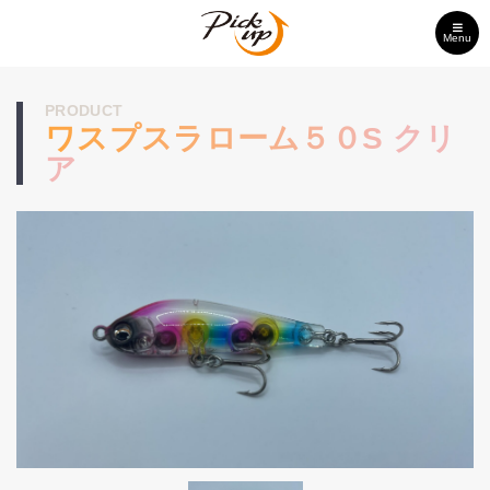
Menu
PRODUCT
ワスプスラローム５０S クリ
ア