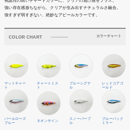
視認性の高いチャートカラーに、クリアの透け感をプラス。
強い存在感放ちながら、クリアが生み出すナチュラルさ融合。
強すぎず弱すぎない、絶妙なアピールカラーです。
カラーチャート
COLOR CHART
マットチャー
チャートミス
ブルーシグナ
レッドコアゴ
ト
ト
ル
ールド
パールローズ
スノーパープ
ブルーバック
ネオンサイン
ブルー
ル
ミラー