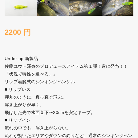
2200 円
Under up 新製品
佐藤ユウト渾身のプロデュースアイテム第１弾！遂に発売！！
「状況で特性を選べる。」
リップ着脱式のシンキングペンシル
■ リップレス
弾丸のように、真っ直ぐ飛ぶ。
浮き上がりが早く、
飛ばした先で水面直下〜20cmを安定キープ。
■ リップイン
流れの中でも、浮き上がらない。
流れが効いたエリアやダウンの釣りなど、通常のシンキングペン