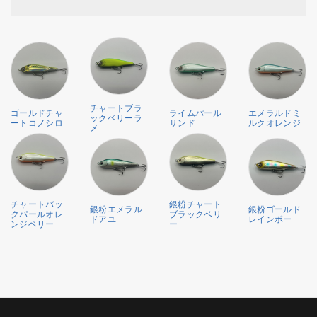
チャートブラ
ゴールドチャ
ライムパール
エメラルドミ
ックベリーラ
ートコノシロ
サンド
ルクオレンジ
メ
チャートバッ
銀粉チャート
銀粉エメラル
銀粉ゴールド
クパールオレ
ブラックベリ
ドアユ
レインボー
ンジベリー
ー