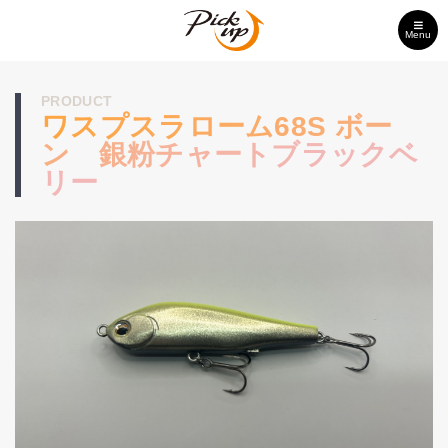
Menu
PRODUCT
ワスプスラローム68S ボー
ン 銀粉チャートブラックベ
リー