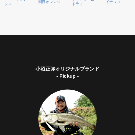
潮目オレンジ
イナッコ
シロ
ドラメ
小沼正弥オリジナルブランド
- Pickup -