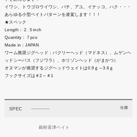
イワシ、トウゴロウイワシ、バチ、アユ、イナッコ、ハク・・・
あらゆる小型ベイトパターンを凌駕します！！！
★スペック
Length：２.５inch
Quantity：７pcs
Made in：JAPAN
ワーム推奨ジグヘッド：バクリーヘッド（マドネス）、ムゲンヘ
ッドシーバス（フジワラ）、ホリゾンヘッド（がまかつ）
オヌマンが推奨するジグヘッドウェイトは0.9ｇ～3.6ｇ
フックサイズは＃2～＃1
仕様
SPEC
銀粉富津ベイト