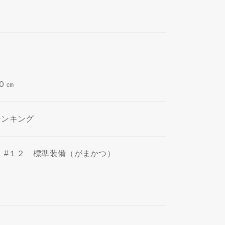
０㎝
シンキング
H #１２ 標準装備（がまかつ）