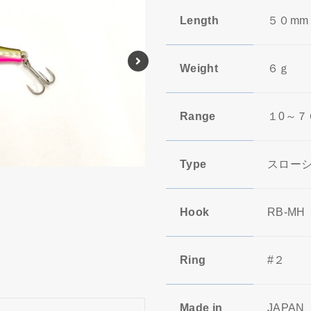
Length
５０mm
Weight
６ｇ
Range
１0～７
Type
スロー
Hook
RB-M
Ring
#２
Made in
JAPAN