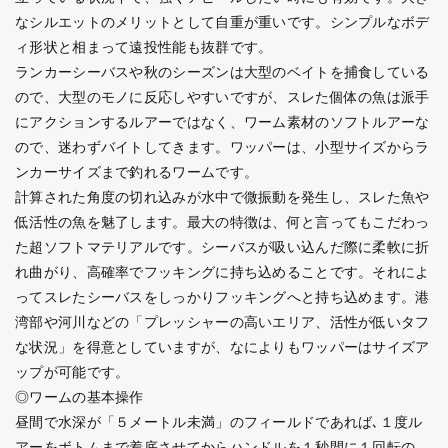
なシルエットのメリットとして自重が重いです。シンプルなボデ
ィ形状と相まって遠投性能も抜群です。
ランカーシーバスや秋のシーズンは大型のベイトを捕食している
ので、大型のモノに反応しやすいですが、スレた個体の魚は派手
にアクションするルアーではなく、ワーム素材のソフトルアーな
ので、迷わずバイトしてきます。ワッパーは、小型サイズからラ
ンカーサイズまで釣れるワームです。
計算された角度の切れ込みが水中で微振動を発生し、スレた魚や
低活性の魚を魅了します。最大の特徴は、何と言ってもこだわっ
た超ソフトマテリアルです。シーバスが吸い込んだ際に柔軟に折
れ曲がり、高確率でフッキングに持ち込めることです。それによ
ってスレたシーバスをしっかりフッキングへと持ち込めます。港
湾部や河川などの「プレッシャーの高いエリア、活性が低いタフ
な状況」を得意としていますが、なによりもワッパーはサイズア
ップが可能です。
◎ワームの基本操作
昼間で水深が「５メートル未満」のフィールドであれば､１度ル
アーをボトムまで着底させてからハンドルを１秒間に１回転の