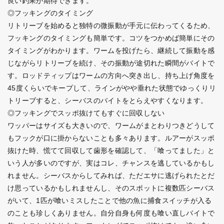
良い釣果が期待できます。
◎フッキングのタイミング
リトリーブを始めると独特の微振動が手元に伝わってくるため、
フッキングのタイミングも簡単です。コツをつかめば簡単にその
タイミングがわかります。ワームを投げたら、継続して振動を感
じながらリトリーブを続け、その振動が途切れた瞬間がバイトで
す。ロッドティップはワームの方向へ突き出し、持ち上げ角度を
45度くらいでキープして、ラインがやや垂れた状態でゆっくりリ
トリーブすると、シーバスのバイトをとらえやすくなります。
◎フッキングでスッポ抜けてもすぐに回収しない
ワッパーはサイズも大きいので、ワームがまとわりつきどうして
もフックが口に掛からないことも多々あります。ルアーがスッポ
抜けた時、慌てて回収して歯形を確認して、「喰ってました」と
いう人が多いのですが、実はコレ、チャンスを逃しているかもし
れません。シーバスからしてみれば、ただエサに逃げられたとだ
け思っているかもしれませんし、そのスポットに複数匹シーバス
がいて、1匹が喰いミスしたことで他の魚に捕食スイッチが入る
のことも珍しくありません。自分自身も何度も喰い直しバイトで