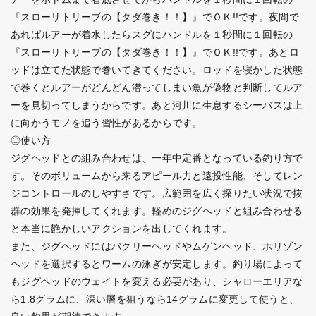
『スローリトリーブの【タダ巻き！！】』でＯＫ!!です。夜間で
あればルアーが着水したらスグにハンドルを１秒間に１回転の
『スローリトリーブの【タダ巻き！！】』でＯＫ!!です。あとロ
ッドは立てた状態で巻いてきてください。ロッドを寝かした状態
で巻くとルアーがどんどん潜ってしまい魚が偽物と判断してルア
ーを見切ってしまうからです。あと河川に生息するシーバスは上
に向かうモノを追う習性があるからです。
◎使い方
ジグヘッドとの組み合わせは、一年中定番となっている釣り方で
す。そのボリュームから来るアピール力と遠投性能、そしてレン
ジコントロールのしやすさです。広範囲を広く探りたい状況で抜
群の効果を発揮してくれます。軽めのジグヘッドと組み合わせる
と本当に艶かしいアクションを出してくれます。
また、ジグヘッドにはバクリーヘッドやムゲンヘッド、ホリゾン
ヘッドを選択するとワームの泳ぎが安定します。釣り場によって
もジグヘッドのウェイトを変える必要があり、シャローエリアな
ら1.8グラムに、深い層を狙うなら14グラムに変更して使うと、