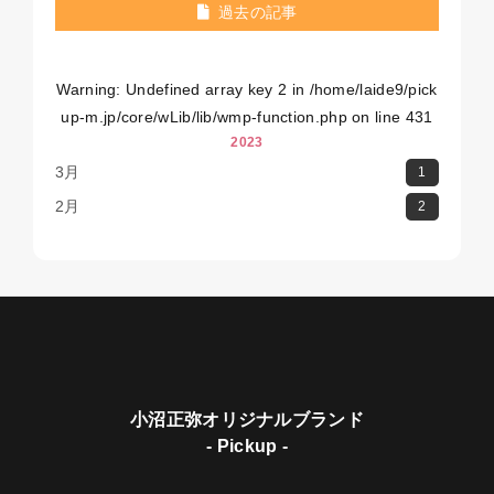
過去の記事
Warning
: Undefined array key 2 in
/home/laide9/pick
up-m.jp/core/wLib/lib/wmp-function.php
on line
431
2023
3月
1
2月
2
小沼正弥オリジナルブランド
- Pickup -